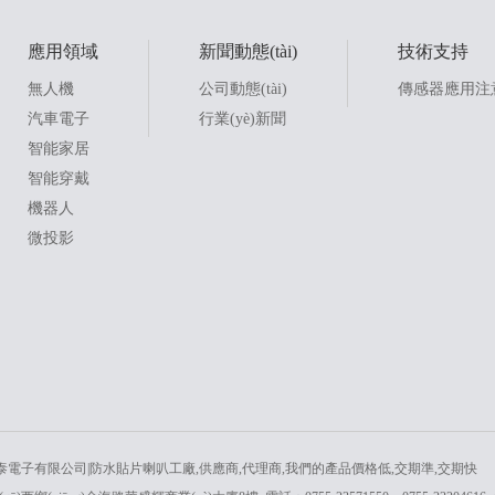
應用領域
新聞動態(tài)
技術支持
無人機
公司動態(tài)
傳感器應用注
汽車電子
行業(yè)新聞
智能家居
智能穿戴
機器人
微投影
電子有限公司|防水貼片喇叭工廠,供應商,代理商,我們的產品價格低,交期準,交期快