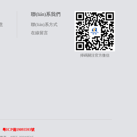
聯(lián)系我們
意
聯(lián)系方式
在線留言
掃碼關注官方微信
粵ICP備19093593號