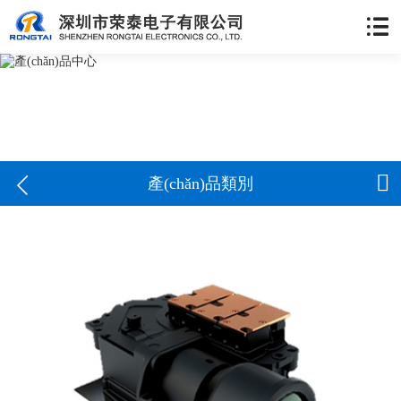


產(chǎn)品類別