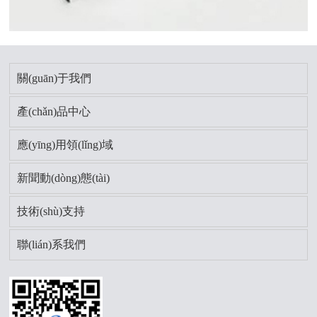
關(guān)于我們
產(chǎn)品中心
應(yīng)用領(lǐng)域
新聞動(dòng)態(tài)
技術(shù)支持
聯(lián)系我們