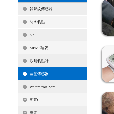
骨聲紋傳感器
防水氣壓
Sip
MEMS硅麥
歌爾氣壓計
差壓傳感器
Waterproof horn
HUD
壓電