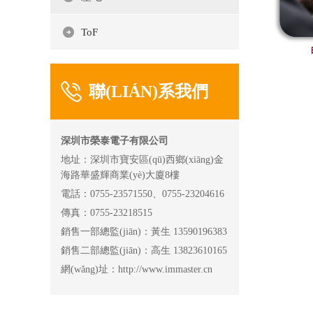
ToF
聯(LIÁN)系我們
深圳市榮泰電子有限公司
地址：深圳市寶安區(qū)西鄉(xiāng)金
海路華盛輝商業(yè)大廈8樓
電話：
0755-23571550
、
0755-23204616
傳真：0755-23218515
銷售一部總監(jiān)：黃生 13590196383
銷售二部總監(jiān)：高生 13823610165
網(wǎng)址：http://www.immaster.cn