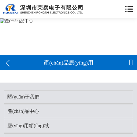


產(chǎn)品應(yīng)用
關(guān)于我們
產(chǎn)品中心
應(yīng)用領(lǐng)域