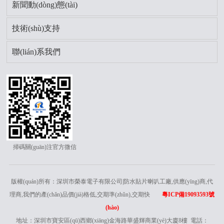
新聞動(dòng)態(tài)
技術(shù)支持
聯(lián)系我們
掃碼關(guān)注官方微信
版權(quán)所有：深圳市榮泰電子有限公司|防水貼片喇叭工廠,供應(yīng)商,代
理商,我們的產(chǎn)品價(jià)格低,交期準(zhǔn),交期快
粵ICP備19093593號
(hào)
地址：深圳市寶安區(qū)西鄉(xiāng)金海路華盛輝商業(yè)大廈8樓 電話：