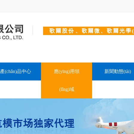
歌爾股份、歌爾微、歌爾光學(
產(chǎn)品中心
應(yīng)用領
新聞動態(tài)
(lǐng)域