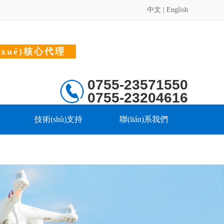
中文
|
English
xué)核心代理
0755-23571550
0755-23204616
技術(shù)支持
聯(lián)系我們