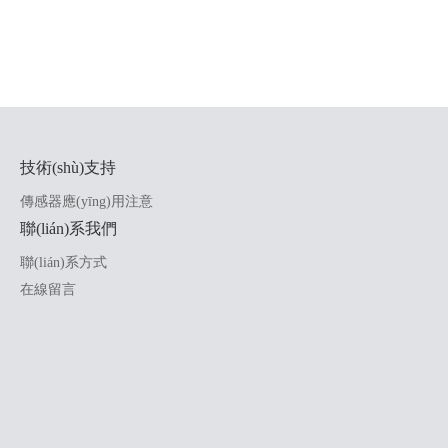
技術(shù)支持
傳感器應(yīng)用注意
聯(lián)系我們
聯(lián)系方式
在線留言