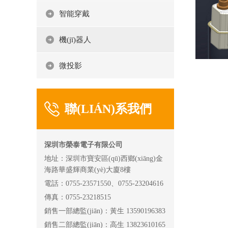
智能穿戴
機(jī)器人
微投影
聯(LIÁN)系我們
深圳市榮泰電子有限公司
地址：深圳市寶安區(qū)西鄉(xiāng)金
海路華盛輝商業(yè)大廈8樓
電話：
0755-23571550
、
0755-23204616
傳真：0755-23218515
銷售一部總監(jiān)：黃生 13590196383
銷售二部總監(jiān)：高生 13823610165